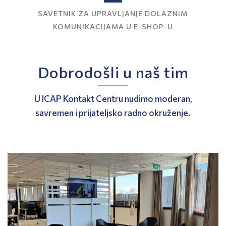
SAVETNIK ZA UPRAVLJANJE DOLAZNIM
SAVETNIK ZA UPRAVLJANJE DOLAZNIM
KOMUNIKACIJAMA U E-SHOP-U
KOMUNIKACIJAMA U E-SHOP-U
Dobrodošli u naš tim
U ICAP Kontakt Centru nudimo moderan,
savremen i prijateljsko radno okruženje.