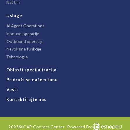
Naš tim
Usluge
AI Agent Operations
Inbound operacije
Outbound operacije
Nevokalne funkcije
Tehnologije
Oblasti specijalizacija
Pridruži se našem timu
Vesti
Kontaktirajte nas
2023
©
ICAP Contact Center -
Powered By: