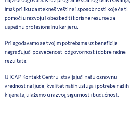
najviše odgovara. Kroz programe stalnog usavršavanja,
imaš priliku da stekneš veštine i sposobnosti koje će ti
pomoći u razvoju i obezbediti korisne resurse za
uspešnu profesionalnu karijeru.
Prilagođavamo se tvojim potrebama uz beneficije,
nagrađujući posvećenost, odgovornost i dobre radne
rezultate.
U ICAP Kontakt Centru, stavljajući našu osnovnu
vrednost na ljude, kvalitet naših usluga i potrebe naših
klijenata, ulažemo u razvoj, sigurnost i budućnost.