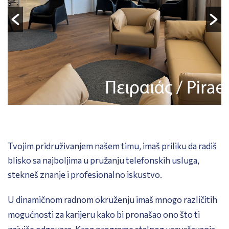
Tvojim pridruživanjem našem timu, imaš priliku da radiš
blisko sa najboljima u pružanju telefonskih usluga,
stekneš znanje i profesionalno iskustvo.
U dinamičnom radnom okruženju imaš mnogo različitih
mogućnosti za karijeru kako bi pronašao ono što ti