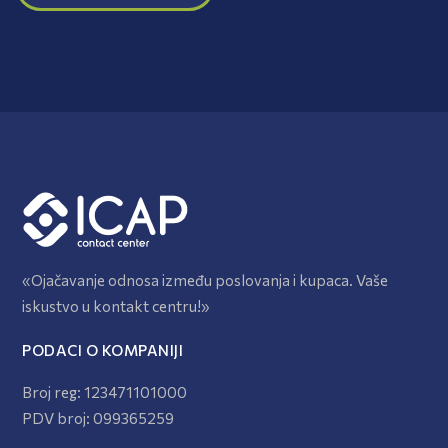
«Ojačavanje odnosa između poslovanja i kupaca. Vaše
iskustvo u kontakt centru!»
PODACI O KOMPANIJI
Broj reg: 123471101000
PDV broj: 099365259