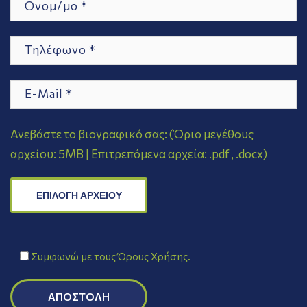
Ανεβάστε το βιογραφικό σας:
(Όριο μεγέθους
αρχείου: 5MB | Επιτρεπόμενα αρχεία: .pdf , .docx)
ΕΠΙΛΟΓΗ ΑΡΧΕΙΟΥ
Συμφωνώ με τους
Όρους Χρήσης
.