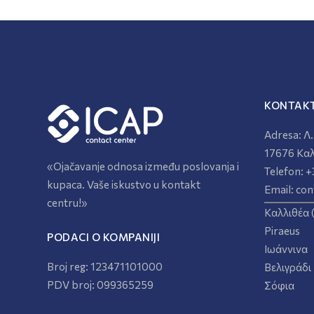
KONTAKT
Adresa:
Λ.
17676 Καλ
«Ojačavanje odnosa između poslovanja i
Telefon:
+
kupaca. Vaše iskustvo u kontakt
Email:
con
centru!»
Καλλιθέα 
Piraeus
PODACI O KOMPANIJI
Ιωάννινα
Broj reg: 123471101000
Βελιγράδι
PDV broj: 099365259
Σόφια