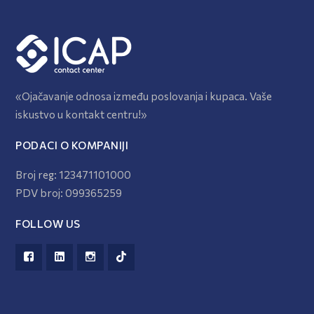
«Ojačavanje odnosa između poslovanja i kupaca. Vaše
iskustvo u kontakt centru!»
PODACI O KOMPANIJI
Broj reg: 123471101000
PDV broj: 099365259
FOLLOW US