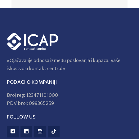
«Ojačavanje odnosa između poslovanja i kupaca. Vaše
iskustvo u kontakt centru!»
PODACI O KOMPANIJI
Broj reg: 123471101000
PDV broj: 099365259
FOLLOW US